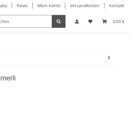
Baby
News
Mein Konto
Versandkosten
Kontakt
rheit
Leander
0,00 €
merli