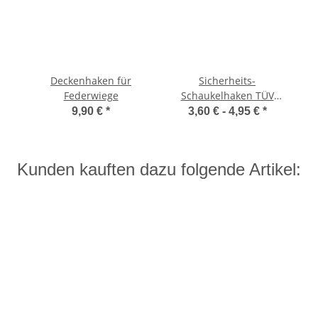
Deckenhaken für
Sicherheits-
Federwiege
Schaukelhaken TÜV
geprüft 19/150x10,6
9,90 €
*
3,60 € -
4,95 €
*
mm
Kunden kauften dazu folgende Artikel: