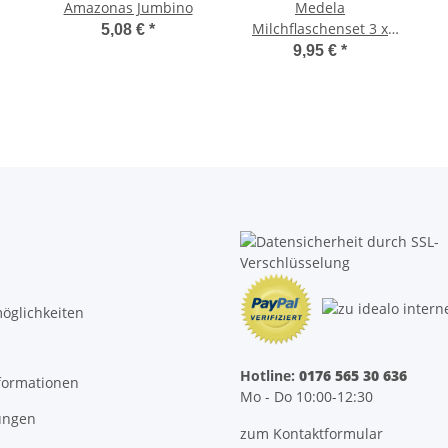
Amazonas Jumbino
Medela
Milchflaschenset 3 x
5,08 €
*
150ml
9,95 €
*
öglichkeiten
Hotline:
0176 565 30 636
formationen
Mo - Do 10:00-12:30
ungen
zum Kontaktformular