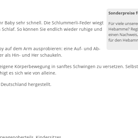
Sonderpreise
r Baby sehr schnell. Die Schlummerli-Feder wiegt
Für viele unser
Schlaf. So können Sie endlich wieder ruhige und
Hebamme? Regist
einen Nachweis,
für den Hebamm
by auf dem Arm ausprobieren: eine Auf- und Ab-
r als Hin- und Her schaukeln.
ch eigene Körperbewegung in sanftes Schwingen zu versetzen. Selb
igt es sich wie von alleine.
Deutschland hergestellt.
agenoberteils, Kindersitzes, ...