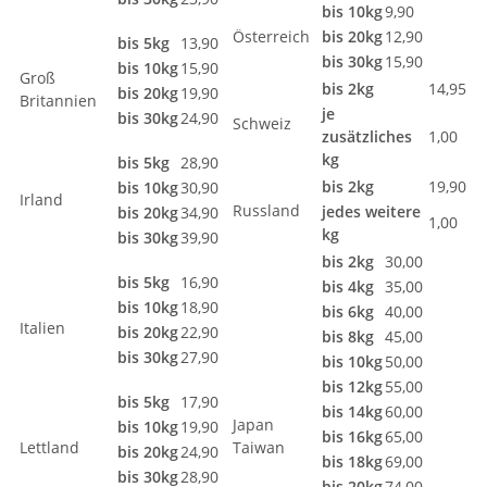
bis 10kg
9,90
Österreich
bis 20kg
12,90
bis 5kg
13,90
bis 30kg
15,90
bis 10kg
15,90
Groß
bis 2kg
14,95
bis 20kg
19,90
Britannien
je
bis 30kg
24,90
Schweiz
zusätzliches
1,00
kg
bis 5kg
28,90
bis 2kg
19,90
bis 10kg
30,90
Irland
Russland
jedes weitere
bis 20kg
34,90
1,00
kg
bis 30kg
39,90
bis 2kg
30,00
bis 5kg
16,90
bis 4kg
35,00
bis 10kg
18,90
bis 6kg
40,00
Italien
bis 20kg
22,90
bis 8kg
45,00
bis 30kg
27,90
bis 10kg
50,00
bis 12kg
55,00
bis 5kg
17,90
bis 14kg
60,00
Japan
bis 10kg
19,90
bis 16kg
65,00
Lettland
Taiwan
bis 20kg
24,90
bis 18kg
69,00
bis 30kg
28,90
bis 20kg
74,00