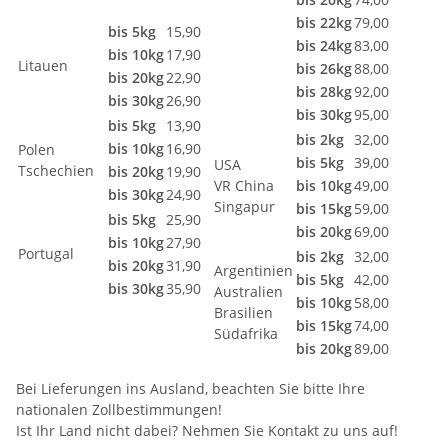
bis 22kg
79,00
bis 5kg
15,90
bis 24kg
83,00
bis 10kg
17,90
Litauen
bis 26kg
88,00
bis 20kg
22,90
bis 28kg
92,00
bis 30kg
26,90
bis 30kg
95,00
bis 5kg
13,90
bis 2kg
32,00
bis 10kg
16,90
Polen
bis 5kg
39,00
USA
Tschechien
bis 20kg
19,90
VR China
bis 10kg
49,00
bis 30kg
24,90
Singapur
bis 15kg
59,00
bis 5kg
25,90
bis 20kg
69,00
bis 10kg
27,90
Portugal
bis 2kg
32,00
bis 20kg
31,90
Argentinien
bis 5kg
42,00
bis 30kg
35,90
Australien
bis 10kg
58,00
Brasilien
bis 15kg
74,00
Südafrika
bis 20kg
89,00
Bei Lieferungen ins Ausland, beachten Sie bitte Ihre
nationalen Zollbestimmungen!
Ist Ihr Land nicht dabei? Nehmen Sie Kontakt zu uns auf!