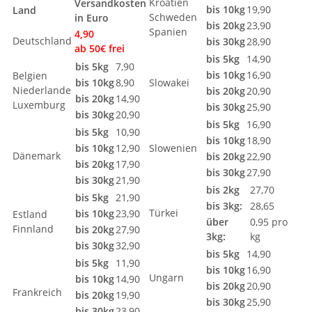
Kroatien
Versandkosten
bis 10kg
19,90
Land
Schweden
in Euro
bis 20kg
23,90
Spanien
4,90
Deutschland
bis 30kg
28,90
ab 50€ frei
bis 5kg
14,90
bis 5kg
7,90
bis 10kg
16,90
Belgien
bis 10kg
8,90
Slowakei
Niederlande
bis 20kg
20,90
bis 20kg
14,90
Luxemburg
bis 30kg
25,90
bis 30kg
20,90
bis 5kg
16,90
bis 5kg
10,90
bis 10kg
18,90
bis 10kg
12,90
Slowenien
Dänemark
bis 20kg
22,90
bis 20kg
17,90
bis 30kg
27,90
bis 30kg
21,90
bis 2kg
27,70
bis 5kg
21,90
bis 3kg:
28,65
Türkei
bis 10kg
23,90
Estland
über
0,95 pro
Finnland
bis 20kg
27,90
3kg:
kg
bis 30kg
32,90
bis 5kg
14,90
bis 5kg
11,90
bis 10kg
16,90
Ungarn
bis 10kg
14,90
bis 20kg
20,90
Frankreich
bis 20kg
19,90
bis 30kg
25,90
bis 30kg
23,90