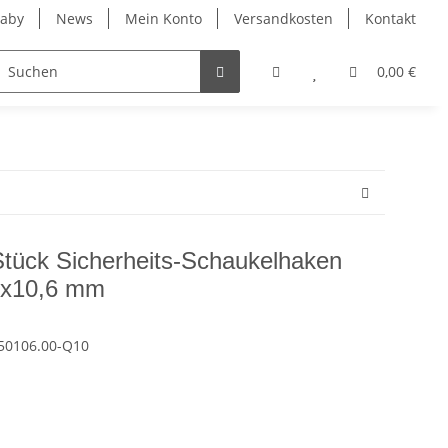
Baby
News
Mein Konto
Versandkosten
Kontakt
eit
Leander
0,00 €
tück Sicherheits-Schaukelhaken
0x10,6 mm
50106.00-Q10