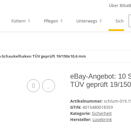
Über Biba
Füttern
Pflegen
Unterwegs
Sicherh
ts-Schaukelhaken TÜV geprüft 19/150x10,6 mm
eBay-Angebot: 10 S
TÜV geprüft 19/15
Artikelnummer:
schlum-019.1
GTIN:
4015480018359
Kategorie:
Sicherheit
Hersteller:
Lüsebrink