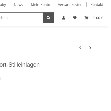
Baby
News
Mein Konto
Versandkosten
Kontakt
rheit
Leander
0,00 €
t-Stilleinlagen
1