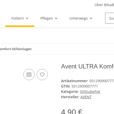
Über Biba
Füttern
Pflegen
Unterwegs
Siche
mfort-Stilleinlagen
Avent ULTRA Komfor
Artikelnummer:
501290900777
GTIN:
5012909007771
Kategorie:
Stillzubehör
Hersteller:
AVENT
4,90 €